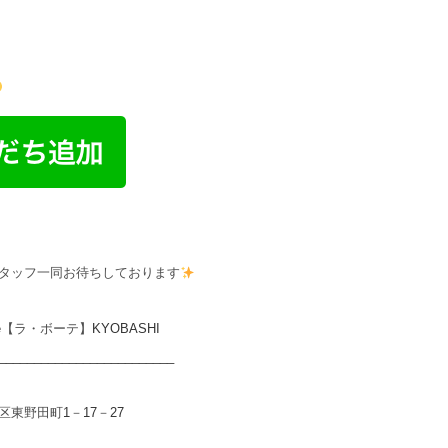
タッフ一同お待ちしております
e
【ラ・ボーテ】
KYOBASHI
_________________________
区東野田町
1
－
17
－
27