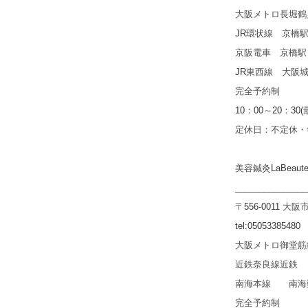
大阪メトロ長堀
JR
環状線 京橋
京阪電車 京橋駅
JR
東西線 大阪
完全予約制
10
：
00
～
20
：
30(
定休日：不定休・
美容鍼灸
LaBeaut
_______________
〒
556-0011
大阪
tel:05053385480
大阪メトロ御堂筋
近鉄奈良線近鉄 
南海本線 南海
完全予約制