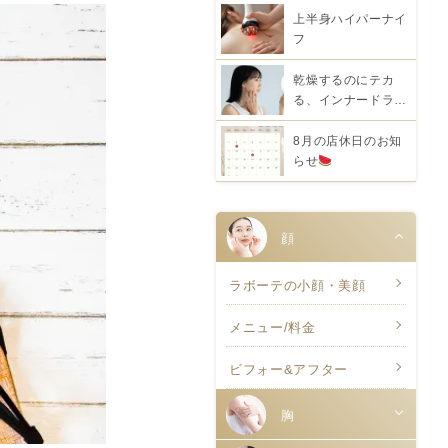
上半身ハイパーナイ
フ
乾燥するのにテカ
る、インナードラ…
8月の店休日のお知
らせ
顔
ラボーテの小顔・美顔
メニュー/料金
ビフォー&アフター
胸