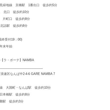
鶴見緑地線 京橋駅
1
番出口 徒歩約
5
分
駅 北口 徒歩約
10
分
 片町口 徒歩約
8
分
城北詰駅 徒歩約
8
分
最終受付
19
：
00)
年末年始
e
【ラ・ボーテ】
NAMBA
_________________________
市浪速区なんば中
2-4-6 GARE NAMBA 7
線 大国町・なんば駅 徒歩約
10
分
日本橋駅 徒歩約
8
分
難駅 徒歩約
3
分