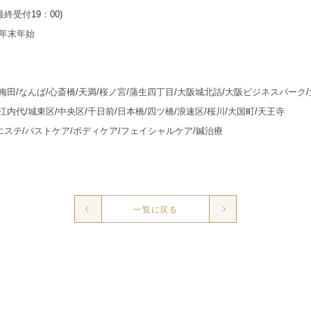
最終受付
19
：
00)
年末年始
梅田
/
なんば
/
心斎橋
/
天満
/
桜ノ宮
/
蒲生四丁目
/
大阪城北詰
/
大阪ビジネスパーク
/
江内代
/
城東区
/
中央区
/
千日前
/
日本橋
/
四ツ橋
/
浪速区
/
桜川
/
大国町
/
天王寺
エステ
/
バストケア
/
ボディケア
/
フェイシャルケア
/
鍼治療
一覧に戻る