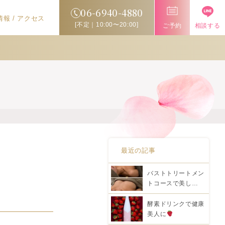
06-6940-4880
報 / アクセス
[不定｜10:00〜20:00]
ご予約
相談する
最近の記事
バストトリートメン
トコースで美し…
酵素ドリンクで健康
美人に