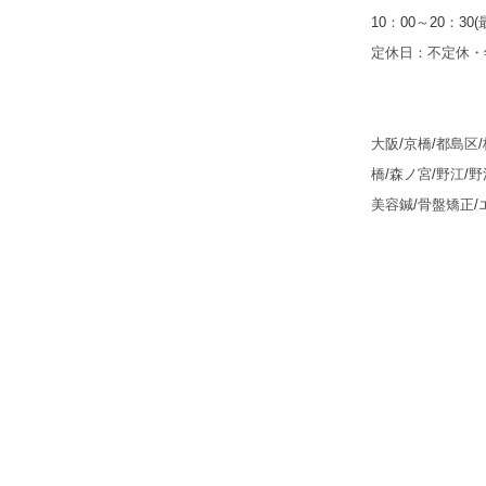
10
：
00
～
20
：
30(
定休日：不定休・
大阪
/
京橋
/
都島区
/
橋
/
森ノ宮
/
野江
/
野
美容鍼
/
骨盤矯正
/