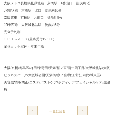
大阪メトロ長堀鶴見緑地線 京橋駅 1番出口 徒歩約5分
JR環状線 京橋駅 北口 徒歩約10分
京阪電車 京橋駅 片町口 徒歩約8分
JR東西線 大阪城北詰駅 徒歩約8分
完全予約制
10：00～20：30(最終受付19：00)
定休日：不定休・年末年始
大阪/京橋/都島区/梅田/東野田/天満/桜ノ宮/蒲生四丁目/大阪城北詰/大阪
ビジネスパーク/大阪城公園/天満橋/森ノ宮/野江/野江内代/城東区/
美容鍼/骨盤矯正/エステ/バストケア/ボディケア/フェイシャルケア/鍼治
療
一覧に戻る