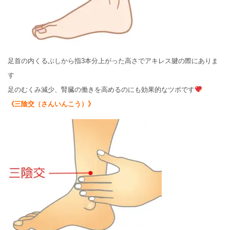
足首の内くるぶしから指3本分上がった高さでアキレス腱の際にありま
す
足のむくみ減少、腎臓の働きを高めるのにも効果的なツボです
《三陰交（さんいんこう）》