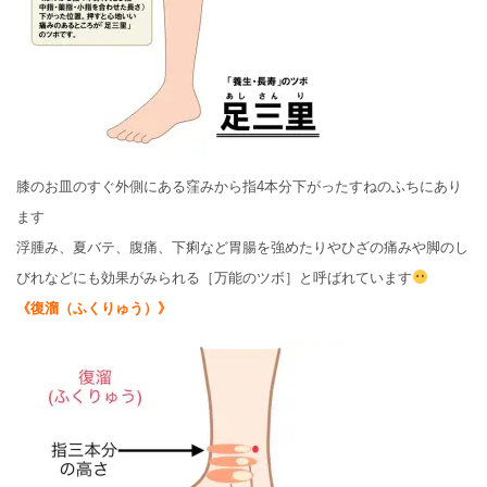
膝のお皿のすぐ外側にある窪みから指4本分下がったすねのふちにあり
ます
浮腫み、夏バテ、腹痛、下痢など胃腸を強めたりやひざの痛みや脚のし
びれなどにも効果がみられる［万能のツボ］と呼ばれています
《復溜（ふくりゅう）》