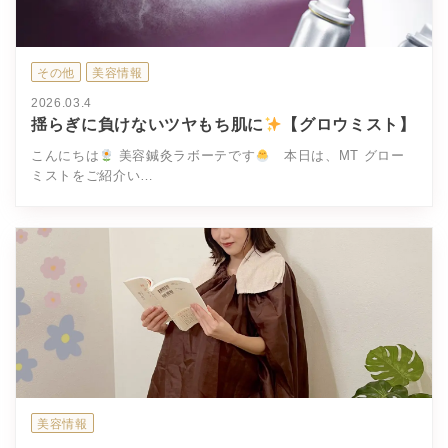
その他
美容情報
2026.03.4
揺らぎに負けないツヤもち肌に
【グロウミスト】
こんにちは
美容鍼灸ラボーテです
本日は、MT グロー
ミストをご紹介い…
美容情報