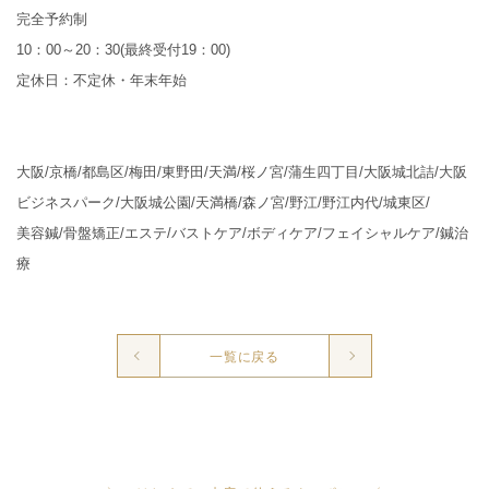
完全予約制
10：00～20：30(最終受付19：00)
定休日：不定休・年末年始
大阪/京橋/都島区/梅田/東野田/天満/桜ノ宮/蒲生四丁目/大阪城北詰/大阪
ビジネスパーク/大阪城公園/天満橋/森ノ宮/野江/野江内代/城東区/
美容鍼/骨盤矯正/エステ/バストケア/ボディケア/フェイシャルケア/鍼治
療
一覧に戻る