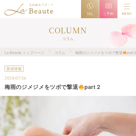
ご予約
MENU
TEL
COLUMN
コラム
La Beaute トップページ
コラム
梅雨のジメジメをツボで撃退
part
美容情報
2024/07/16
梅雨のジメジメをツボで撃退
part２