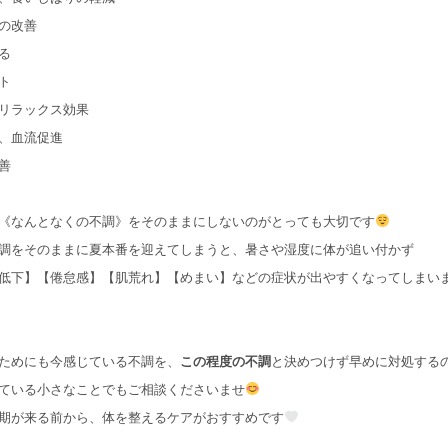
の改善
る
ト
リラックス効果
、血流促進
善
《なんとなくの不調》をそのままにしないのがとっても大切です
調をそのままに夏本番を迎えてしまうと、暑さや湿度に体が追い付かず
低下】【倦怠感】【肌荒れ】【めまい】などの症状が出やすくなってしまい
ためにも今感じている不調を、
この程度の不調
と決めつけず早めに対処する
ている小さなことでもご相談くださいませ
期が来る前から、体を整えるケアがおすすめです