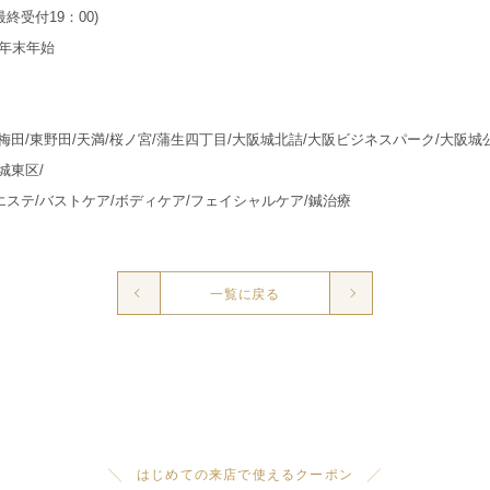
(最終受付19：00)
年末年始
/梅田/東野田/天満/桜ノ宮/蒲生四丁目/大阪城北詰/大阪ビジネスパーク/大阪城
城東区/
エステ/バストケア/ボディケア/フェイシャルケア/鍼治療
一覧に戻る
╲ はじめての来店で使えるクーポン ╱