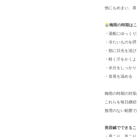
他にもめまい、肩
梅雨の時期はこ
・湯船にゆっくり
・冷たいものを摂
・朝に日光を浴び
・軽く汗をかくよ
・水分をしっかり
・首肩を温める
梅雨の時期の対策
これらを毎日継続
無理のない範囲で
美容鍼でできるこ
・肩こり、首こり