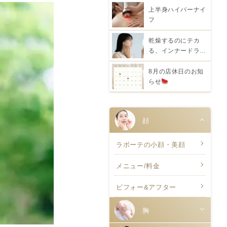
上半身ハイパーナイ
フ
乾燥するのにテカ
る、インナードラ…
8月の店休日のお知
らせ
顔
ラボーテの小顔・美顔
メニュー/料金
ビフォー&アフター
胸