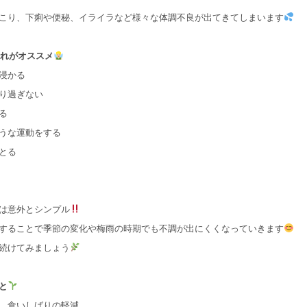
こり、下痢や便秘、イライラなど様々な体調不良が出てきてしまいます
れがオススメ
浸かる
り過ぎない
る
うな運動をする
とる
は意外とシンプル
することで季節の変化や梅雨の時期でも不調が出にくくなっていきます
続けてみましょう
と
、食いしばりの軽減