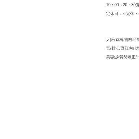
10：00～20：30
定休日：不定休・
大阪/京橋/都島区
宮/野江/野江内代/
美容鍼/骨盤矯正/