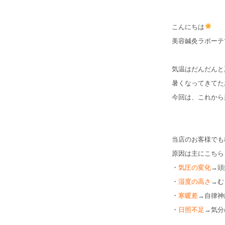
こんにちは
美容鍼灸ラボーテ
気温はだんだんと
暑くなってきてた
今回は、これから
当店のお客様でも
原因は主にこちら
・
気圧の変化
→頭
・
湿度の高さ
→む
・
寒暖差
→自律神
・
日照不足
→気分