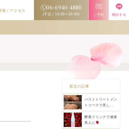
06-6940-4880
報 / アクセス
[不定｜10:00〜20:00]
ご予約
相談する
最近の記事
バストトリートメン
トコースで美し…
酵素ドリンクで健康
美人に