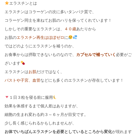
エラスチンとは
エラスチンはコラーゲンの次に多いタンパク質で、
コラーゲン同士を束ねてお肌のハリを保ってくれています！
しかしその重要なエラスチンは、
４０歳
あたりから
お肌の
エラスチン再生はほぼゼロ
に
ではどのようにエラスチンを補うのか、
お食事からは摂取できないものなので、
カプセルで補っていく
必要がご
ざいます
エラスチンは
お肌
だけではなく、
バストや子宮、血管
などにも多くのエラスチンが存在しています！
１日３粒を寝る前に服用
効果を体感するまで個人差はありますが、
細胞の生まれ変わる約３～６ヶ月が目安です。
少し長く感じられるかもしれませんが、
お体でいちばんエラスチンを必要としているところから変化
が現れます