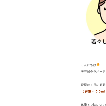
こんにちは
美容鍼灸ラボーテ
皆様は１日の必要
【 体重 × ５０ml
体重５０kgの人の場