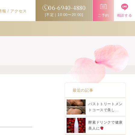
06-6940-4880
報 / アクセス
[不定｜10:00〜20:00]
ご予約
相談する
最近の記事
バストトリートメン
トコースで美し…
酵素ドリンクで健康
美人に