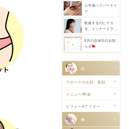
上半身ハイパーナイ
フ
乾燥するのにテカ
る、インナードラ…
8月の店休日のお知
らせ
顔
ラボーテの小顔・美顔
メニュー/料金
ビフォー&アフター
胸