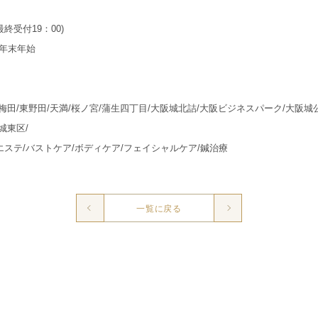
(最終受付19：00)
年末年始
/梅田/東野田/天満/桜ノ宮/蒲生四丁目/大阪城北詰/大阪ビジネスパーク/大阪城
城東区/
エステ/バストケア/ボディケア/フェイシャルケア/鍼治療
一覧に戻る