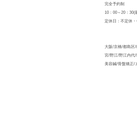
完全予約制
10：00～20：30
定休日：不定休・
大阪/京橋/都島区
宮/野江/野江内代/
美容鍼/骨盤矯正/