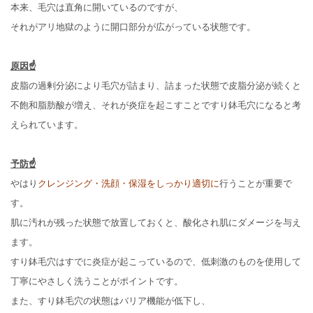
本来、毛穴は直角に開いているのですが、
それがアリ地獄のように開口部分が広がっている状態です。
原因☝
皮脂の過剰分泌により毛穴が詰まり、詰まった状態で皮脂分泌が続くと
不飽和脂肪酸が増え、それが炎症を起こすことですり鉢毛穴になると考
えられています。
予防☝
やはり
クレンジング・洗顔・保湿をしっかり適切に
行うことが重要で
す。
肌に汚れが残った状態で放置しておくと、酸化され肌にダメージを与え
ます。
すり鉢毛穴はすでに炎症が起こっているので、低刺激のものを使用して
丁寧にやさしく洗うことがポイントです。
また、すり鉢毛穴の状態はバリア機能が低下し、