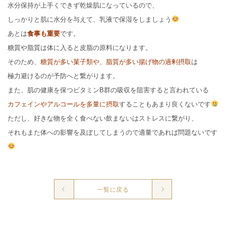
水分保持が上手くできず乾燥肌になっているので、
しっかりと肌に水分を与えて、乳液で保湿をしましょう
あとは
食事も重要
です。
糖質や脂質は体に入ると皮脂の原料になります。
そのため、
糖質が多い菓子類や、脂質が多い揚げ物の過剰摂取
は
極力避けるのが予防へと繋がります。
また、肌の健康を保つビタミンB群の吸収を阻害すると言われている
カフェインやアルコールを多量に摂取
することもあまり良くないです
ただし、好きな物を全く食べない飲まないはストレスに繋がり、
それもまた体への影響を及ぼしてしまうので適量であれば問題ないです
一覧に戻る