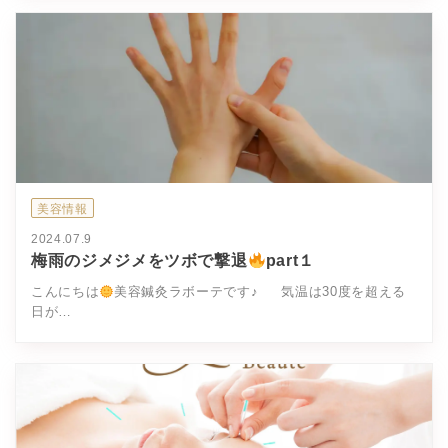
美容情報
2024.07.9
梅雨のジメジメをツボで撃退
part１
こんにちは
美容鍼灸ラボーテです♪ 気温は30度を超える
日が…